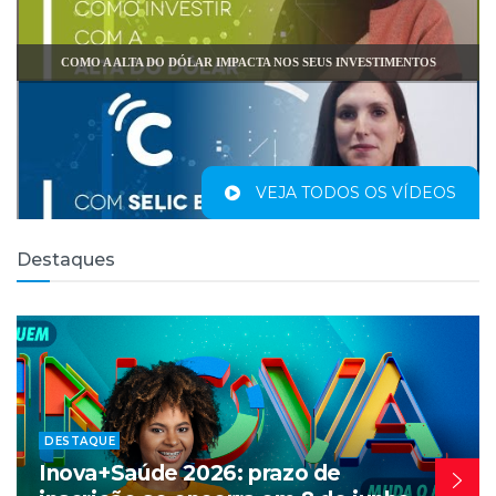
COMO A ALTA DO DÓLAR IMPACTA NOS SEUS INVESTIMENTOS
VEJA TODOS OS VÍDEOS
Destaques
POR QUE O CRÉDITO CONTINUA CARO?
DESTAQUE
Inova+Saúde 2026: prazo de
QUAL É O SEU PERFIL DE INVESTIDOR?