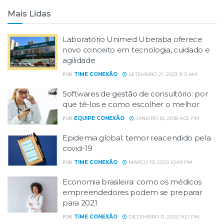
Mais Lidas
Laboratório Unimed Uberaba oferece
novo conceito em tecnologia, cuidado e
agilidade
TIME CONEXÃO
SETEMBRO 21, 2023 9:11 AM
POR
Softwares de gestão de consultório: por
que tê-los e como escolher o melhor
EQUIPE CONEXÃO
JANEIRO 16, 2018 4:02 PM
POR
Epidemia global: temor reacendido pela
covid-19
TIME CONEXÃO
MARÇO 19, 2020 10:49 PM
POR
Economia brasileira: como os médicos
empreendedores podem se preparar
para 2021
TIME CONEXÃO
DEZEMBRO 11, 2020 9:21 PM
POR