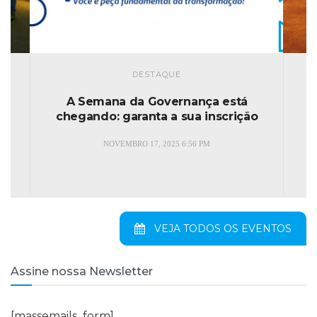
DESTAQUE
Webinar da Faculdade Unimed
aborda desafios e modelos de
cuidado no TEA
MARÇO 30, 2026 8:17 AM
VEJA TODOS OS EVENTOS
Assine nossa Newsletter
[massemails_form]