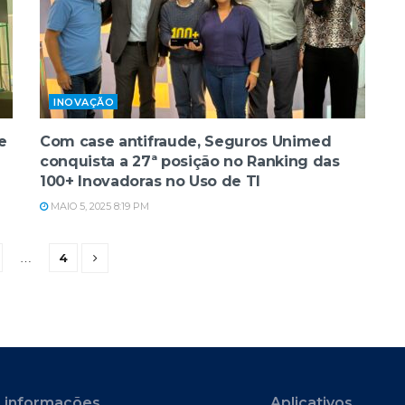
INOVAÇÃO
e
Com case antifraude, Seguros Unimed
conquista a 27ª posição no Ranking das
100+ Inovadoras no Uso de TI
MAIO 5, 2025 8:19 PM
4
…
 informações
Aplicativos