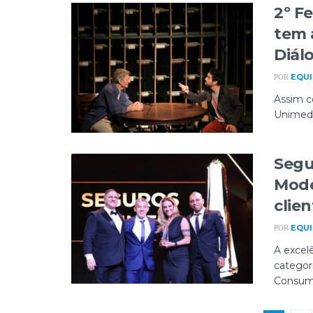
2º F
tem 
Diál
EQUI
POR
Assim c
Unimed t
Segu
Mode
clie
EQUI
POR
A excel
categor
Consumi