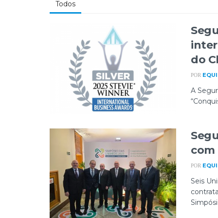
Todos
Segu
inte
do C
EQUI
POR
A Segur
“Conquis
Segu
com 
EQUI
POR
Seis Un
contrat
Simpósio