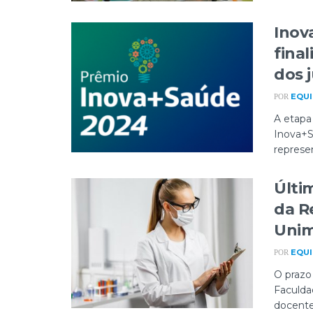
Inov
final
dos 
EQUI
POR
A etapa
Inova+S
represen
Últi
da R
Uni
EQUI
POR
O prazo 
Faculda
docentes