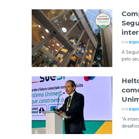
Comp
Segu
inte
EQUI
POR
A Segur
pelo se
Helt
como
Uni
EQUI
POR
“A inte
desafios