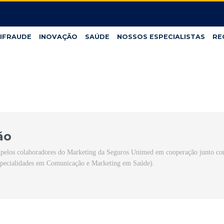
IFRAUDE
INOVAÇÃO
SAÚDE
NOSSOS ESPECIALISTAS
RE
ão
pelos colaboradores do Marketing da Seguros Unimed em cooperação junto com
pecialidades em Comunicação e Marketing em Saúde).