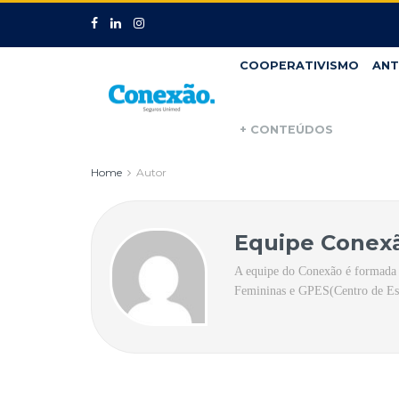
COOPERATIVISMO
ANT
+ CONTEÚDOS
Home
Autor
Equipe Conex
A equipe do Conexão é formada 
Femininas e GPES(Centro de Es