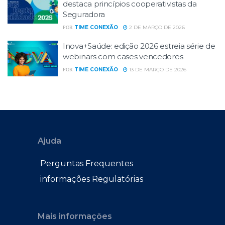
destaca princípios cooperativistas da
Seguradora
TIME CONEXÃO
2 DE MARÇO DE 2026
POR
Inova+Saúde: edição 2026 estreia série de
webinars com cases vencedores
TIME CONEXÃO
13 DE MARÇO DE 2026
POR
Ajuda
Perguntas Frequentes
informações Regulatórias
Mais informações