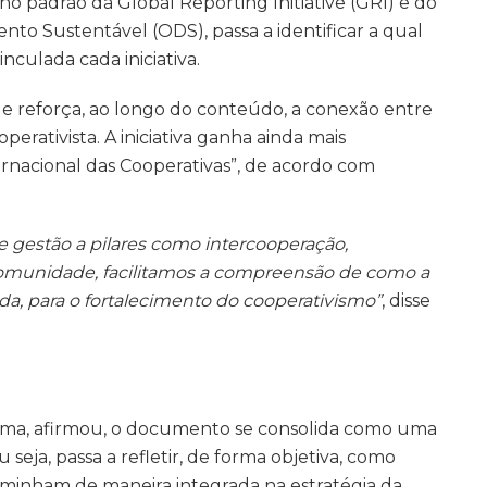
o padrão da Global Reporting Initiative (GRI) e do
to Sustentável (ODS), passa a identificar a qual
nculada cada iniciativa.
a e reforça, ao longo do conteúdo, a conexão entre
perativista. A iniciativa ganha ainda mais
ternacional das Cooperativas”, de acordo com
 de gestão a pilares como intercooperação,
omunidade, facilitamos a compreensão de como a
da, para o fortalecimento do cooperativismo”
, disse
tema, afirmou, o documento se consolida como uma
seja, passa a refletir, de forma objetiva, como
inham de maneira integrada na estratégia da