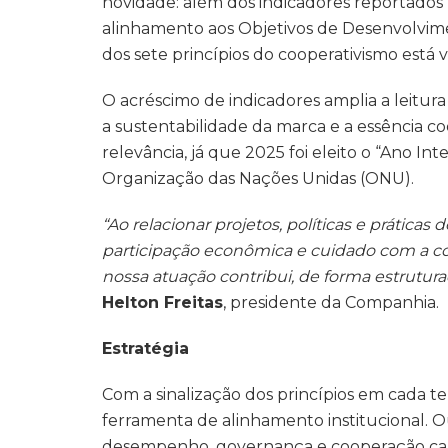
novidade: além dos indicadores reportados n
alinhamento aos Objetivos de Desenvolvimen
dos sete princípios do cooperativismo está vi
O acréscimo de indicadores amplia a leitur
a sustentabilidade da marca e a essência coo
relevância, já que 2025 foi eleito o “Ano In
Organização das Nações Unidas (ONU).
“Ao relacionar projetos, políticas e práticas
participação econômica e cuidado com a c
nossa atuação contribui, de forma estrutura
Helton Freitas
, presidente da Companhia.
Estratégia
Com a sinalização dos princípios em cada 
ferramenta de alinhamento institucional. Ou 
desempenho, governança e cooperação cam