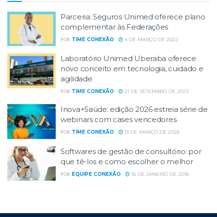
Parceria: Seguros Unimed oferece plano
complementar às Federações
TIME CONEXÃO
4 DE MARÇO DE 2022
POR
Laboratório Unimed Uberaba oferece
novo conceito em tecnologia, cuidado e
agilidade
TIME CONEXÃO
21 DE SETEMBRO DE 2023
POR
Inova+Saúde: edição 2026 estreia série de
webinars com cases vencedores
TIME CONEXÃO
13 DE MARÇO DE 2026
POR
Softwares de gestão de consultório: por
que tê-los e como escolher o melhor
EQUIPE CONEXÃO
16 DE JANEIRO DE 2018
POR