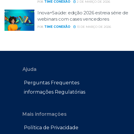
TIME CONEXÃO
2 DE MARÇO DE 2026
POR
Inova+Saúde: edição 2026 estreia série de
webinars com cases vencedores
TIME CONEXÃO
13 DE MARÇO DE 2026
POR
Ajuda
Perguntas Frequentes
informações Regulatórias
Mais informações
Política de Privacidade