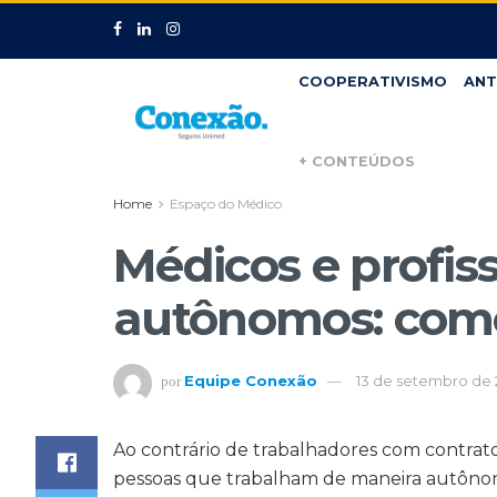
COOPERATIVISMO
ANT
+ CONTEÚDOS
Home
Espaço do Médico
Médicos e profis
autônomos: como
Equipe Conexão
13 de setembro de 
por
Ao contrário de trabalhadores com contrato C
pessoas que trabalham de maneira autônom