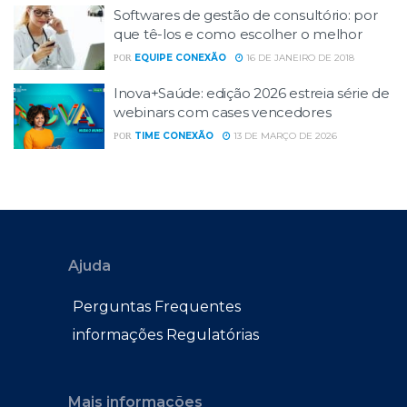
Softwares de gestão de consultório: por
que tê-los e como escolher o melhor
EQUIPE CONEXÃO
16 DE JANEIRO DE 2018
POR
Inova+Saúde: edição 2026 estreia série de
webinars com cases vencedores
TIME CONEXÃO
13 DE MARÇO DE 2026
POR
Ajuda
Perguntas Frequentes
informações Regulatórias
Mais informações