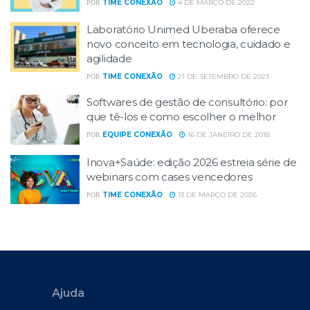
TIME CONEXÃO
4 DE MARÇO DE 2022
POR
Laboratório Unimed Uberaba oferece
novo conceito em tecnologia, cuidado e
agilidade
TIME CONEXÃO
21 DE SETEMBRO DE 2023
POR
Softwares de gestão de consultório: por
que tê-los e como escolher o melhor
EQUIPE CONEXÃO
16 DE JANEIRO DE 2018
POR
Inova+Saúde: edição 2026 estreia série de
webinars com cases vencedores
TIME CONEXÃO
13 DE MARÇO DE 2026
POR
Ajuda