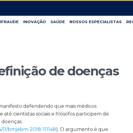
IFRAUDE
INOVAÇÃO
SAÚDE
NOSSOS ESPECIALISTAS
RE
efinição de doenças
manifesto defendendo que mais médicos
 até cientistas sociais e filósofos participem de
m doenças
4/11/bmjebm-2018-111148
). O argumento é que