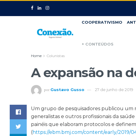
COOPERATIVISMO
ANT
+ CONTEÚDOS
Home
Colunistas
A expansão na d
Gustavo Gusso
27 de junho de 2019
por
Um grupo de pesquisadores publicou um 
generalistas e outros profissionais da saúde e
painéis que elaboram protocolos e define
(
https://ebm.bmj.com/content/early/2019/0