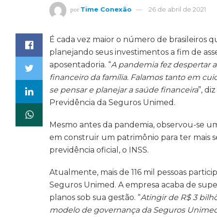
Time Conexão
26 de abril de 2021
por
É cada vez maior o número de brasileiros q
planejando seus investimentos a fim de as
aposentadoria. “
A pandemia fez despertar a
financeiro da família. Falamos tanto em cui
se pensar e planejar a saúde financeira
”, di
Previdência da Seguros Unimed.
Mesmo antes da pandemia, observou-se um
em construir um patrimônio para ter mais
previdência oficial, o INSS.
Atualmente, m
ais de 116 mil pessoas part
Seguros Unimed. A empresa acaba de supe
planos sob sua gestão
. “
Atingir de R$ 3 bil
modelo de governança da Seguros Unimed, q