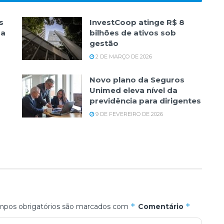
s
InvestCoop atinge R$ 8
da
bilhões de ativos sob
gestão
2 DE MARÇO DE 2026
Novo plano da Seguros
Unimed eleva nível da
previdência para dirigentes
9 DE FEVEREIRO DE 2026
*
*
pos obrigatórios são marcados com
Comentário