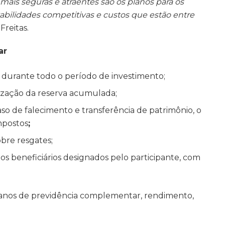
ais seguras e atraentes são os planos para os
tabilidades competitivas e custos que estão entre
Freitas.
ar
durante todo o período de investimento;
ilização da reserva acumulada;
so de falecimento e transferência de patrimônio, o
mpostos
;
obre resgates;
os beneficiários designados pelo participante, com
lanos de previdência complementar, rendimento,