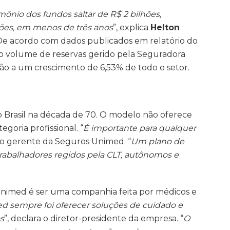
ônio dos fundos saltar de R$ 2 bilhões,
hões, em menos de três anos
”, explica
Helton
 De acordo com dados publicados em relatório do
 o volume de reservas gerido pela Seguradora
o a um crescimento de 6,53% de todo o setor.
o Brasil na década de 70. O modelo não oferece
goria profissional. “
É importante para qualquer
z o gerente da Seguros Unimed. “
Um plano de
rabalhadores regidos pela CLT, autônomos e
Unimed é ser uma companhia feita por médicos e
d sempre foi oferecer soluções de cuidado e
s
”, declara o diretor-presidente da empresa.
“
O