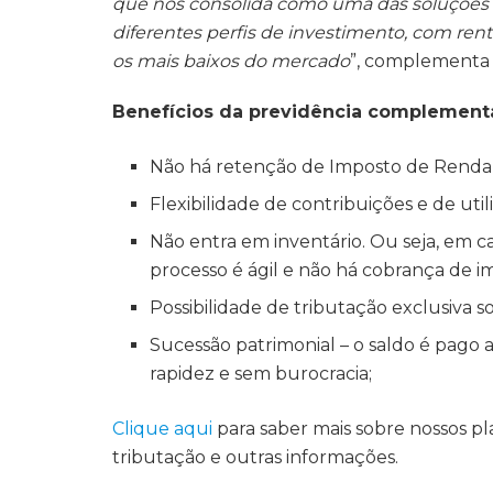
que nos consolida como uma das soluções m
diferentes perfis de investimento, com ren
os mais baixos do mercado
”, complementa 
Benefícios da previdência complement
Não há retenção de Imposto de Renda 
Flexibilidade de contribuições e de ut
Não entra em inventário.
Ou seja, e
m ca
processo é ágil e
não há cobrança de i
Possibilidade de tributação exclusiva s
Sucessão patrimonial – o saldo é pago a
rapidez e sem burocracia;
Clique aqui
para saber mais sobre nossos p
tributação e outras informações.