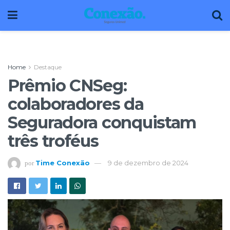
Home
Destaque
Prêmio CNSeg:
colaboradores da
Seguradora conquistam
três troféus
Time Conexão
9 de dezembro de 2024
por