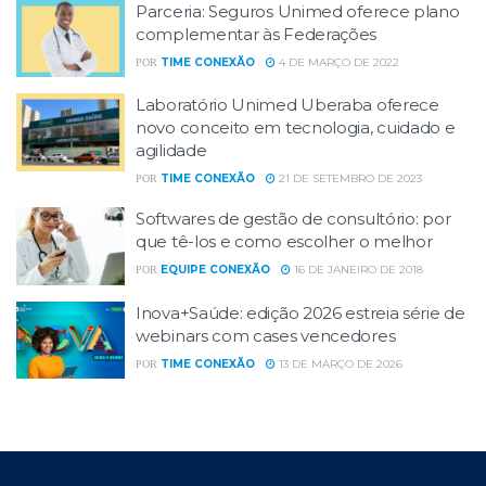
Parceria: Seguros Unimed oferece plano
complementar às Federações
TIME CONEXÃO
4 DE MARÇO DE 2022
POR
Laboratório Unimed Uberaba oferece
novo conceito em tecnologia, cuidado e
agilidade
TIME CONEXÃO
21 DE SETEMBRO DE 2023
POR
Softwares de gestão de consultório: por
que tê-los e como escolher o melhor
EQUIPE CONEXÃO
16 DE JANEIRO DE 2018
POR
Inova+Saúde: edição 2026 estreia série de
webinars com cases vencedores
TIME CONEXÃO
13 DE MARÇO DE 2026
POR