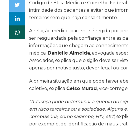
Código de Ética Médica e Conselho Federal d
intimidade dos pacientes e evitar que in
terceiros sem que haja consentimento.
A relação médico-paciente é regida por pri
ser resguardada pela confiança entre as pa
informações que chegam ao conhecimento d
médica.
Danielle Almeida
, advogada espe
Associados, explica que o sigilo deve ser vi
apenas por motivo justo, dever legal ou c
A primeira situação em que pode haver aber
coletivo, explica
Celso Murad
, vice-correg
“A Justiça pode determinar a quebra do si
em risco terceiros ou a sociedade. Alguns 
compulsória, como sarampo, HIV, etc”
, expl
por exemplo, de identificação de maus-trat