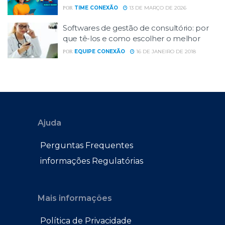
TIME CONEXÃO
13 DE MARÇO DE 2026
POR
Softwares de gestão de consultório: por
que tê-los e como escolher o melhor
EQUIPE CONEXÃO
16 DE JANEIRO DE 2018
POR
Ajuda
Perguntas Frequentes
informações Regulatórias
Mais informações
Política de Privacidade