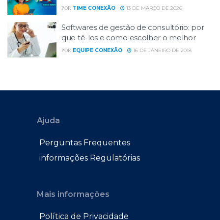
TIME CONEXÃO
13 DE MARÇO DE 2026
POR
Softwares de gestão de consultório: por
que tê-los e como escolher o melhor
EQUIPE CONEXÃO
16 DE JANEIRO DE 2018
POR
Ajuda
Perguntas Frequentes
informações Regulatórias
Mais informações
Política de Privacidade