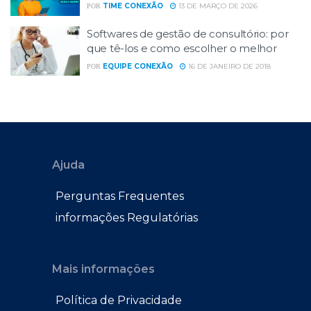
TIME CONEXÃO
13 DE MARÇO DE 2026
POR
Softwares de gestão de consultório: por
que tê-los e como escolher o melhor
EQUIPE CONEXÃO
16 DE JANEIRO DE 2018
POR
Ajuda
Perguntas Frequentes
informações Regulatórias
Mais informações
Política de Privacidade