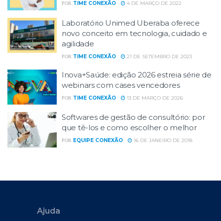
TIME CONEXÃO
4 DE MARÇO DE 2022
POR
Laboratório Unimed Uberaba oferece
novo conceito em tecnologia, cuidado e
agilidade
TIME CONEXÃO
21 DE SETEMBRO DE 2023
POR
Inova+Saúde: edição 2026 estreia série de
webinars com cases vencedores
TIME CONEXÃO
13 DE MARÇO DE 2026
POR
Softwares de gestão de consultório: por
que tê-los e como escolher o melhor
EQUIPE CONEXÃO
16 DE JANEIRO DE 2018
POR
Ajuda