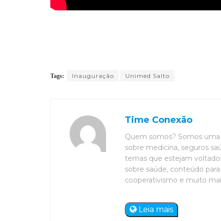
Inauguração
Unimed Salto
Tags:
Time Conexão
Quem somos? Somos uma eq
sobre medicina, seguros saú
temas que estejam voltados 
sobre saúde, conteúdo para 
cooperativismo e muito mais. 
Leia mais