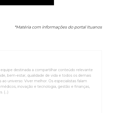
*Matéria com informações do portal Ituanos
uipe destinada a compartilhar conteúdo relevante
de, bem-estar, qualidade de vida e todos os demais
ao universo: Viver melhor. Os especialistas falam
médicos, inovação e tecnologia, gestão e finanças,
(...)