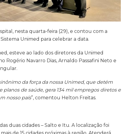
ital, nesta quarta-feira (29), e contou com a
Sistema Unimed para celebrar a data.
ed, esteve ao lado dos diretores da Unimed
iano Rogério Navarro Dias, Arnaldo Passafini Neto e
ingular.
 sinônimo da força da nossa Unimed, que detém
e planos de saúde, gera 134 mil empregos diretos e
m nosso país
”, comentou Helton Freitas.
das duas cidades – Salto e Itu. A localização foi
mais de 15 cidades próximas à região.
Atenderá