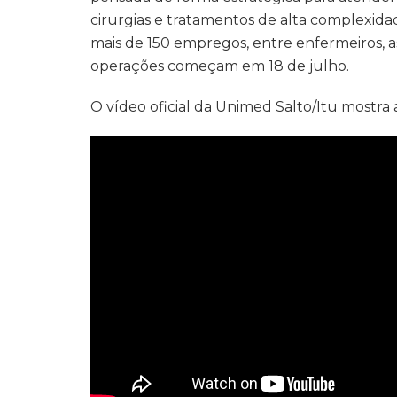
cirurgias e tratamentos de alta complexidad
mais de 150 empregos, entre enfermeiros, a
operações começam em 18 de julho.
O vídeo oficial da Unimed Salto/Itu mostra a