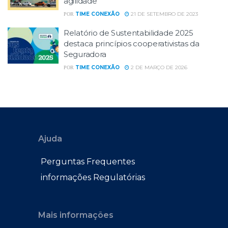
agilidade
TIME CONEXÃO
21 DE SETEMBRO DE 2023
POR
Relatório de Sustentabilidade 2025
destaca princípios cooperativistas da
Seguradora
TIME CONEXÃO
2 DE MARÇO DE 2026
POR
Ajuda
Perguntas Frequentes
informações Regulatórias
Mais informações