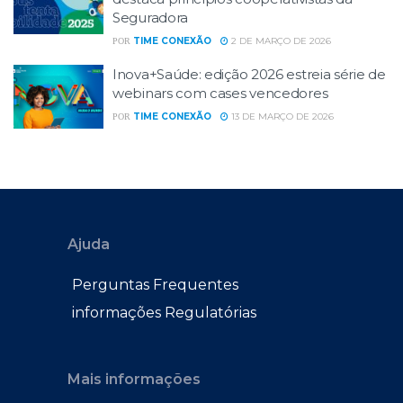
Seguradora
TIME CONEXÃO
2 DE MARÇO DE 2026
POR
Inova+Saúde: edição 2026 estreia série de
webinars com cases vencedores
TIME CONEXÃO
13 DE MARÇO DE 2026
POR
Ajuda
Perguntas Frequentes
informações Regulatórias
Mais informações