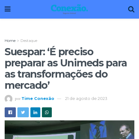
Home
Destaque
Suespar: ‘É preciso
preparar as Unimeds para
as transformações do
mercado’
Time Conexão
21 de agosto de 2023
por