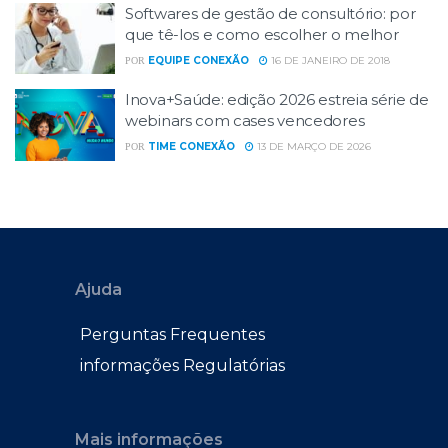
Softwares de gestão de consultório: por
que tê-los e como escolher o melhor
EQUIPE CONEXÃO
16 DE JANEIRO DE 2018
POR
Inova+Saúde: edição 2026 estreia série de
webinars com cases vencedores
TIME CONEXÃO
13 DE MARÇO DE 2026
POR
Ajuda
Perguntas Frequentes
informações Regulatórias
Mais informações