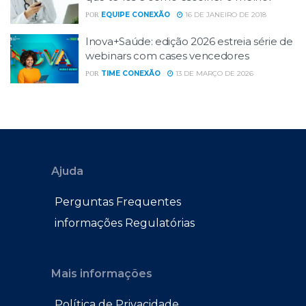
EQUIPE CONEXÃO
16 DE JANEIRO DE 2018
POR
Inova+Saúde: edição 2026 estreia série de
webinars com cases vencedores
TIME CONEXÃO
13 DE MARÇO DE 2026
POR
Ajuda
Perguntas Frequentes
informações Regulatórias
Mais informações
Política de Privacidade