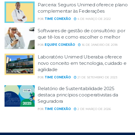
Parceria: Seguros Unimed oferece plano
complementar às Federações
TIME CONEXÃO
4 DE MARÇO DE 2022
POR
Softwares de gestão de consultório: por
que tê-los e como escolher o melhor
EQUIPE CONEXÃO
16 DE JANEIRO DE 2018
POR
Laboratório Unimed Uberaba oferece
novo conceito em tecnologia, cuidado e
agilidade
TIME CONEXÃO
21 DE SETEMBRO DE 2023
POR
Relatório de Sustentabilidade 2025
destaca princípios cooperativistas da
Seguradora
TIME CONEXÃO
2 DE MARÇO DE 2026
POR