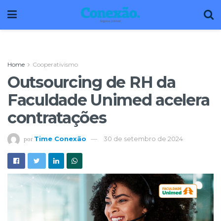
Home
Cooperativismo
Outsourcing de RH da
Faculdade Unimed acelera
contratações
Time Conexão
30 de setembro de 2024
por