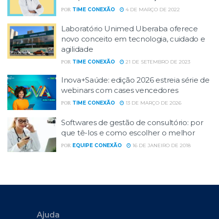
TIME CONEXÃO
4 DE MARÇO DE 2022
POR
Laboratório Unimed Uberaba oferece
novo conceito em tecnologia, cuidado e
agilidade
TIME CONEXÃO
21 DE SETEMBRO DE 2023
POR
Inova+Saúde: edição 2026 estreia série de
webinars com cases vencedores
TIME CONEXÃO
13 DE MARÇO DE 2026
POR
Softwares de gestão de consultório: por
que tê-los e como escolher o melhor
EQUIPE CONEXÃO
16 DE JANEIRO DE 2018
POR
Ajuda