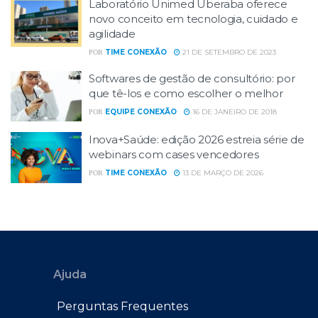
Laboratório Unimed Uberaba oferece
novo conceito em tecnologia, cuidado e
agilidade
TIME CONEXÃO
21 DE SETEMBRO DE 2023
POR
Softwares de gestão de consultório: por
que tê-los e como escolher o melhor
EQUIPE CONEXÃO
16 DE JANEIRO DE 2018
POR
Inova+Saúde: edição 2026 estreia série de
webinars com cases vencedores
TIME CONEXÃO
13 DE MARÇO DE 2026
POR
Ajuda
Perguntas Frequentes