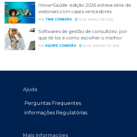
Inova+Saúde: edição 2026 estreia série de
webinars com cases vencedores
TIME CONEXÃO
13 DE MARÇO DE 2026
POR
Softwares de gestão de consultório: por
que tê-los e como escolher o melhor
EQUIPE CONEXÃO
16 DE JANEIRO DE 2018
POR
Ajuda
Perguntas Frequentes
informações Regulatórias
Mais informações