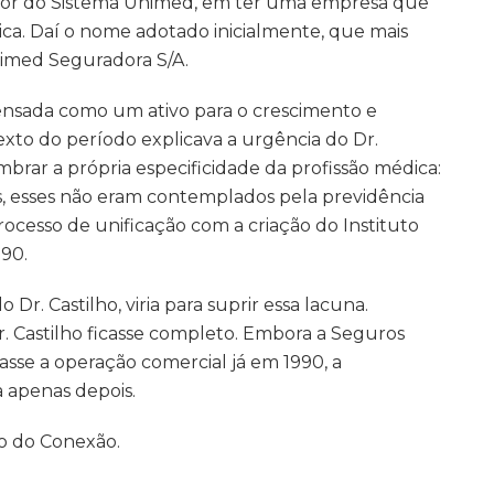
dor do Sistema Unimed, em ter uma empresa que
ica. Daí o nome adotado inicialmente, que mais
Unimed Seguradora S/A.
ensada como um ativo para o crescimento e
xto do período explicava a urgência do Dr.
mbrar a própria especificidade da profissão médica:
is, esses não eram contemplados pela previdência
ocesso de unificação com a criação do Instituto
990.
Dr. Castilho, viria para suprir essa lacuna.
Castilho ficasse completo. Embora a Seguros
asse a operação comercial já em 1990, a
a apenas depois.
o do Conexão.