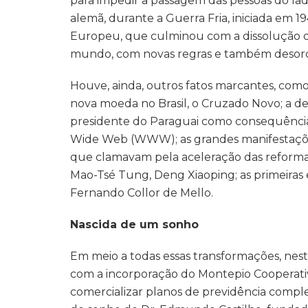
para impedir a passagem das pessoas do lad
alemã, durante a Guerra Fria, iniciada em 19
Europeu, que culminou com a dissolução d
mundo, com novas regras e também desor
Houve, ainda, outros fatos marcantes, com
nova moeda no Brasil, o Cruzado Novo; a de
presidente do Paraguai como consequência
Wide Web (WWW); as grandes manifestações
que clamavam pela aceleração das reformas
Mao-Tsé Tung, Deng Xiaoping; as primeiras e
Fernando Collor de Mello.
Nascida de um sonho
Em meio a todas essas transformações, ne
com a incorporação do Montepio Cooperativi
comercializar planos de previdência compl