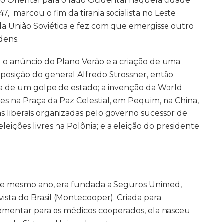
o Oriental para o lado Ocidental naquela cidade
47, marcou o fim da tirania socialista no Leste
a União Soviética e fez com que emergisse outro
dens.
o o anúncio do Plano Verão e a criação de uma
posição do general Alfredo Strossner, então
 de um golpe de estado; a invenção da World
 na Praça da Paz Celestial, em Pequim, na China,
 liberais organizadas pelo governo sucessor de
leições livres na Polônia; e a eleição do presidente
ste mesmo ano, era fundada a Seguros Unimed,
sta do Brasil (Montecooper). Criada para
ementar para os médicos cooperados, ela nasceu