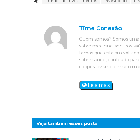
Fundos de Investimentos
Investcoop
In
Tags:
Time Conexão
Quem somos? Somos uma eq
sobre medicina, seguros saú
temas que estejam voltados 
sobre saúde, conteúdo para 
cooperativismo e muito mais. 
Leia mais
Veja também esses
posts