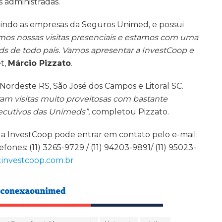
s administradas.
cluindo as empresas da Seguros Unimed, e possui
amos nossas visitas presenciais e estamos com uma
ds de todo país. Vamos apresentar a InvestCoop e
et,
Márcio Pizzato
.
, Nordeste RS, São José dos Campos e Litoral SC.
am visitas muito proveitosas com bastante
xecutivos das Unimeds”
, completou Pizzato.
a InvestCoop pode entrar em contato pelo e-mail:
nes: (11) 3265-9729 / (11) 94203-9891/ (11) 95023-
investcoop.com.br