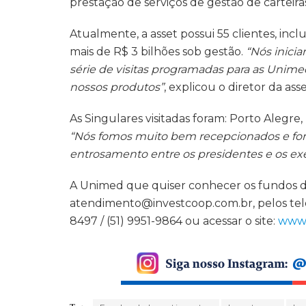
prestação de serviços de gestão de carteira
Atualmente, a asset possui 55 clientes, in
mais de R$ 3 bilhões sob gestão.
“Nós inici
série de visitas programadas para as Unime
nossos produtos”
, explicou o diretor da ass
As Singulares visitadas foram: Porto Alegre
“Nós fomos muito bem recepcionados e for
entrosamento entre os presidentes e os e
A Unimed que quiser conhecer os fundos d
atendimento@investcoop.com.br, pelos telefo
8497 /
(51) 9951-9864
ou acessar o site:
www.