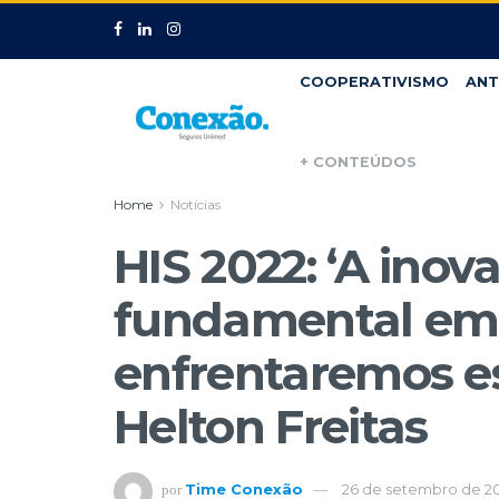
COOPERATIVISMO
ANT
+ CONTEÚDOS
Home
Notícias
HIS 2022: ‘A ino
fundamental e
enfrentaremos ess
Helton Freitas
Time Conexão
26 de setembro de 2
por