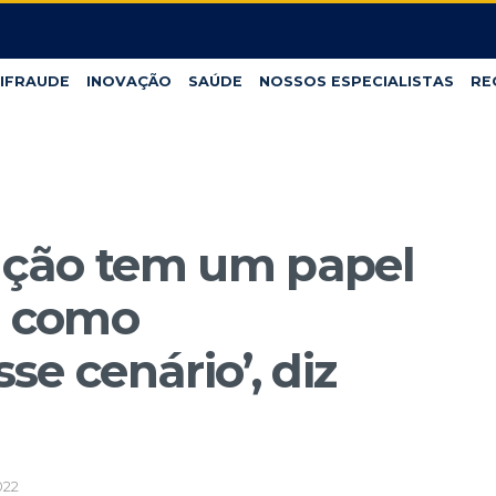
IFRAUDE
INOVAÇÃO
SAÚDE
NOSSOS ESPECIALISTAS
RE
vação tem um papel
m como
e cenário’, diz
022