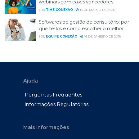
webinars com cases vencedores
TIME CONEXÃO
13 DE MARÇO DE 2026
POR
Softwares de gestão de consultório: por
que tê-los e como escolher o melhor
EQUIPE CONEXÃO
16 DE JANEIRO DE 2018
POR
Ajuda
Perguntas Frequentes
informações Regulatórias
Mais informações