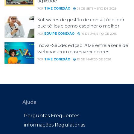
agilidade
TIME CONEXÃO
21 DE SETEMBRO DE 2023
POR
Softwares de gestão de consultório: por
que tê-los e como escolher o melhor
EQUIPE CONEXÃO
16 DE JANEIRO DE 2018
POR
Inova+Saúde: edição 2026 estreia série de
webinars com cases vencedores
TIME CONEXÃO
13 DE MARÇO DE 2026
POR
Ajuda
Perguntas Frequentes
informações Regulatórias