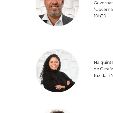
Governanç
“Governan
10h30.
Na quinta-
de Gestão
luz da RN