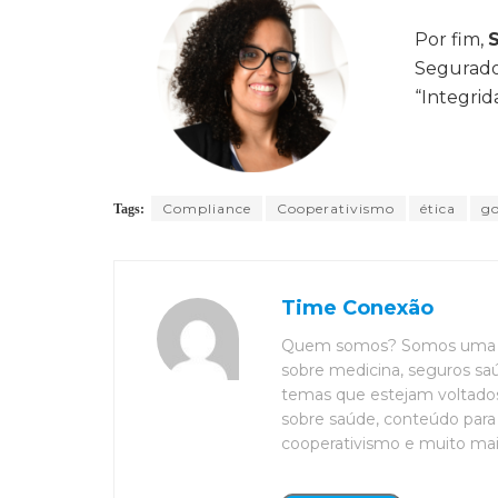
Por fim,
S
Segurador
“Integrid
Compliance
Cooperativismo
ética
g
Tags:
Time Conexão
Quem somos? Somos uma eq
sobre medicina, seguros saú
temas que estejam voltados 
sobre saúde, conteúdo para 
cooperativismo e muito mais. 