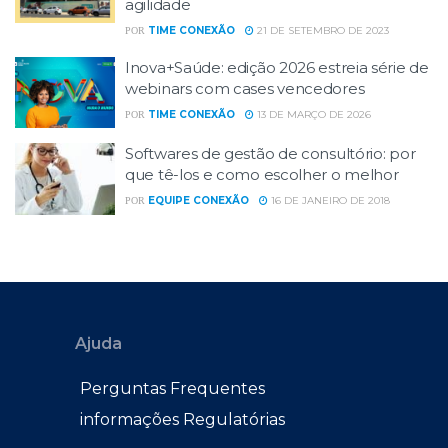
agilidade
TIME CONEXÃO
21 DE SETEMBRO DE 2023
POR
Inova+Saúde: edição 2026 estreia série de
webinars com cases vencedores
TIME CONEXÃO
13 DE MARÇO DE 2026
POR
Softwares de gestão de consultório: por
que tê-los e como escolher o melhor
EQUIPE CONEXÃO
16 DE JANEIRO DE 2018
POR
Ajuda
Perguntas Frequentes
informações Regulatórias