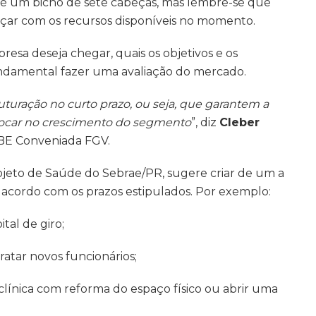
o é um bicho de sete cabeças, mas lembre-se que
cançar com os recursos disponíveis no momento.
resa deseja chegar, quais os objetivos e os
fundamental fazer uma avaliação do mercado.
uturação no curto prazo, ou seja, que garantem a
 focar no crescimento do segmento
”, diz
Cleber
IBE Conveniada FGV.
rojeto de Saúde do Sebrae/PR, sugere criar de um a
e acordo com os prazos estipulados. Por exemplo:
ital de giro;
atar novos funcionários;
 clínica com reforma do espaço físico ou abrir uma