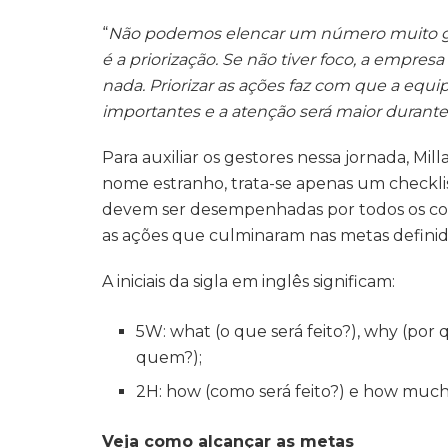
“
Não podemos elencar um número muito gra
é a priorização. Se não tiver foco, a empresa
nada. Priorizar as ações faz com que a equ
importantes e a atenção será maior durante
Para auxiliar os gestores nessa jornada, M
nome estranho, trata-se apenas um checklis
devem ser desempenhadas por todos os colab
as ações que culminaram nas metas definida
A iniciais da sigla em inglês significam:
5W: what (o que será feito?), why (por
quem?);
2H: how (como será feito?) e how much
Veja como alcançar as metas