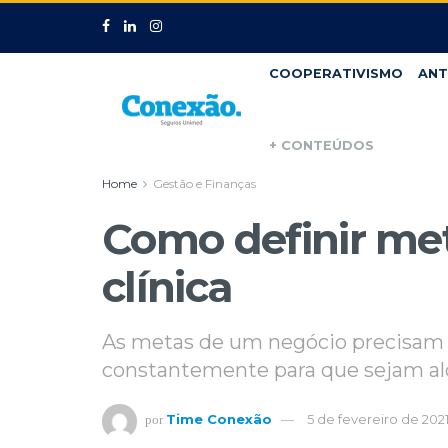
COOPERATIVISMO
ANT
+ CONTEÚDOS
Home
Gestão e Finanças
Como definir met
clínica
As metas de um negócio precisam 
constantemente para que sejam alc
Time Conexão
5 de fevereiro de 202
por