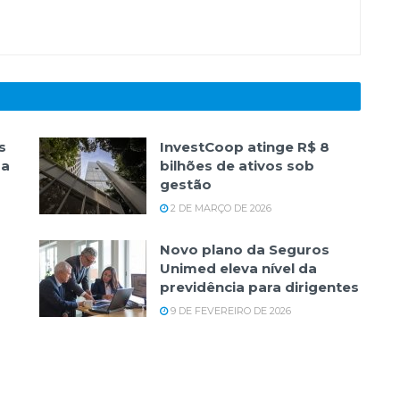
s
InvestCoop atinge R$ 8
da
bilhões de ativos sob
gestão
2 DE MARÇO DE 2026
Novo plano da Seguros
Unimed eleva nível da
previdência para dirigentes
9 DE FEVEREIRO DE 2026