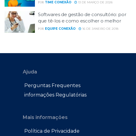
TIME CONEXÃO
13 DE MARÇO DE 2026
POR
Softwares de gestão de consultório: por
que tê-los e como escolher o melhor
EQUIPE CONEXÃO
16 DE JANEIRO DE 2018
POR
Ajuda
Perguntas Frequentes
informações Regulatórias
Mais informações
Política de Privacidade