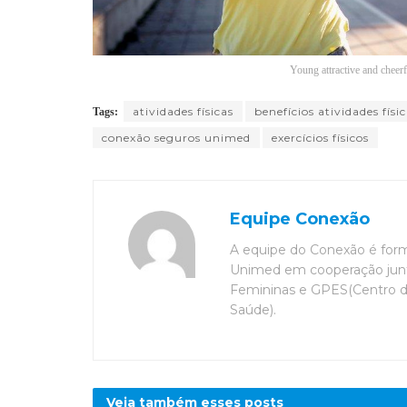
Young attractive and cheer
atividades físicas
benefícios atividades físi
Tags:
conexão seguros unimed
exercícios físicos
Equipe Conexão
A equipe do Conexão é for
Unimed em cooperação junt
Femininas e GPES(Centro 
Saúde).
Veja também esses
posts