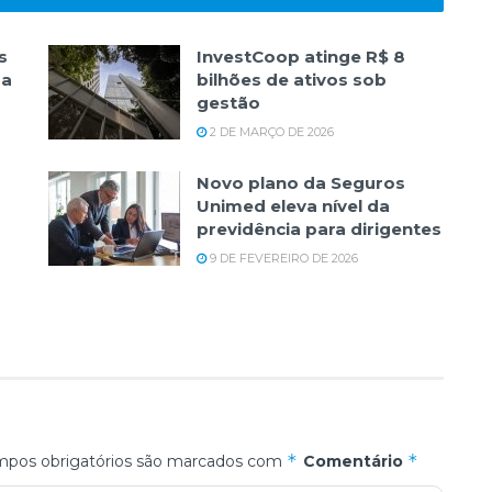
s
InvestCoop atinge R$ 8
da
bilhões de ativos sob
gestão
2 DE MARÇO DE 2026
Novo plano da Seguros
Unimed eleva nível da
previdência para dirigentes
9 DE FEVEREIRO DE 2026
*
*
pos obrigatórios são marcados com
Comentário