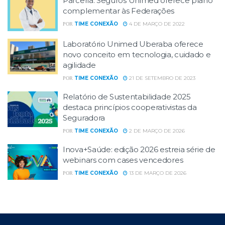
Parceria: Seguros Unimed oferece plano
complementar às Federações
TIME CONEXÃO
4 DE MARÇO DE 2022
POR
Laboratório Unimed Uberaba oferece
novo conceito em tecnologia, cuidado e
agilidade
TIME CONEXÃO
21 DE SETEMBRO DE 2023
POR
Relatório de Sustentabilidade 2025
destaca princípios cooperativistas da
Seguradora
TIME CONEXÃO
2 DE MARÇO DE 2026
POR
Inova+Saúde: edição 2026 estreia série de
webinars com cases vencedores
TIME CONEXÃO
13 DE MARÇO DE 2026
POR