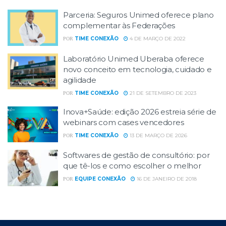
Parceria: Seguros Unimed oferece plano
complementar às Federações
TIME CONEXÃO
4 DE MARÇO DE 2022
POR
Laboratório Unimed Uberaba oferece
novo conceito em tecnologia, cuidado e
agilidade
TIME CONEXÃO
21 DE SETEMBRO DE 2023
POR
Inova+Saúde: edição 2026 estreia série de
webinars com cases vencedores
TIME CONEXÃO
13 DE MARÇO DE 2026
POR
Softwares de gestão de consultório: por
que tê-los e como escolher o melhor
EQUIPE CONEXÃO
16 DE JANEIRO DE 2018
POR