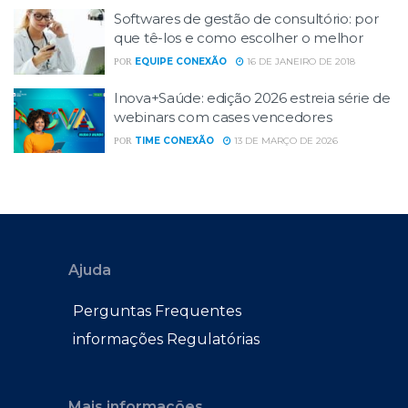
Softwares de gestão de consultório: por
que tê-los e como escolher o melhor
EQUIPE CONEXÃO
16 DE JANEIRO DE 2018
POR
Inova+Saúde: edição 2026 estreia série de
webinars com cases vencedores
TIME CONEXÃO
13 DE MARÇO DE 2026
POR
Ajuda
Perguntas Frequentes
informações Regulatórias
Mais informações