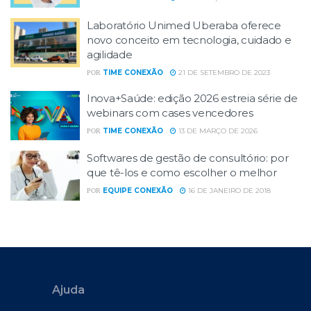
Laboratório Unimed Uberaba oferece
novo conceito em tecnologia, cuidado e
agilidade
TIME CONEXÃO
21 DE SETEMBRO DE 2023
POR
Inova+Saúde: edição 2026 estreia série de
webinars com cases vencedores
TIME CONEXÃO
13 DE MARÇO DE 2026
POR
Softwares de gestão de consultório: por
que tê-los e como escolher o melhor
EQUIPE CONEXÃO
16 DE JANEIRO DE 2018
POR
Ajuda