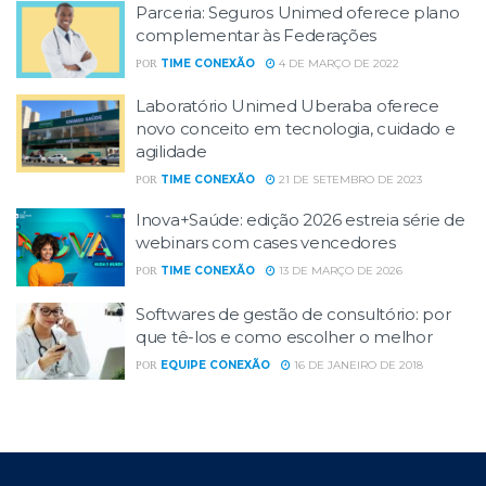
Parceria: Seguros Unimed oferece plano
complementar às Federações
TIME CONEXÃO
4 DE MARÇO DE 2022
POR
Laboratório Unimed Uberaba oferece
novo conceito em tecnologia, cuidado e
agilidade
TIME CONEXÃO
21 DE SETEMBRO DE 2023
POR
Inova+Saúde: edição 2026 estreia série de
webinars com cases vencedores
TIME CONEXÃO
13 DE MARÇO DE 2026
POR
Softwares de gestão de consultório: por
que tê-los e como escolher o melhor
EQUIPE CONEXÃO
16 DE JANEIRO DE 2018
POR