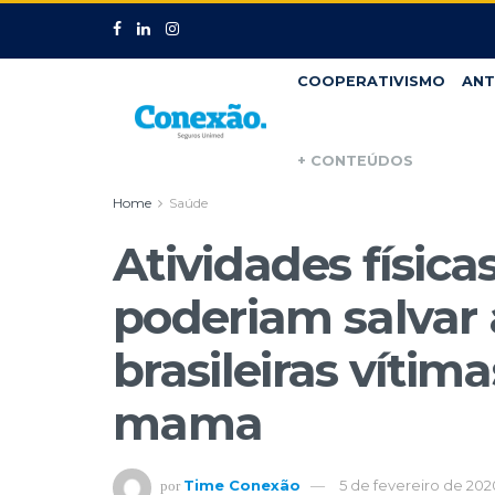
COOPERATIVISMO
ANT
+ CONTEÚDOS
Home
Saúde
Atividades física
poderiam salvar 
brasileiras vítim
mama
Time Conexão
5 de fevereiro de 202
por